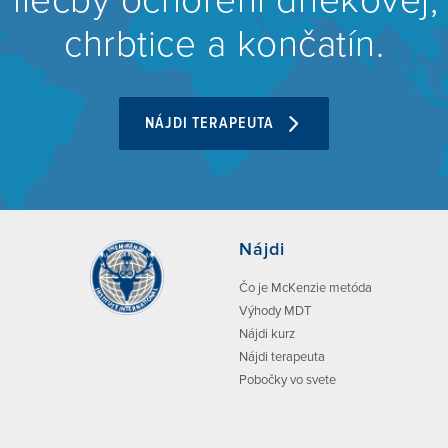
liečby ochorení driekovej,
chrbtice a končatín.
NÁJDI TERAPEUTA
Nájdi
Čo je McKenzie metóda
Výhody MDT
Nájdi kurz
Nájdi terapeuta
Pobočky vo svete