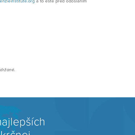
zieinstitute.org
a to ešte pred odoslaním
bdržané.
ajlepších