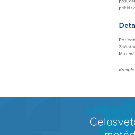
posúden
prihláš
Deta
Posledn
Začiato
Maximál
Komplet
Celosvet