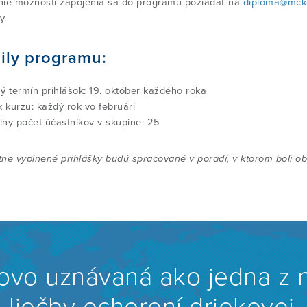
ie možnosti zapojenia sa do programu požiadať na
diploma@mcken
ky.
ily programu:
ý termín prihlášok: 19. október každého roka
k kurzu: každý rok vo februári
ny počet účastníkov v skupine: 25
ne vyplnené prihlášky budú spracované v poradí, v ktorom boli o
ovo uznávaná ako jedna z n