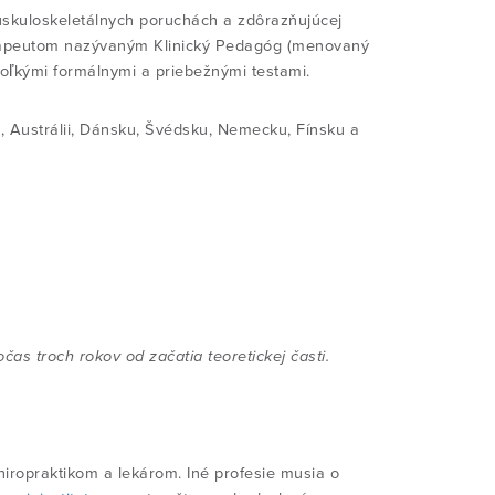
uskuloskeletálnych poruchách a zdôrazňujúcej
erapeutom nazývaným Klinický Pedagóg (menovaný
oľkými formálnymi a priebežnými testami.
, Austrálii, Dánsku, Švédsku, Nemecku, Fínsku a
s troch rokov od začatia teoretickej časti.
ropraktikom a lekárom. Iné profesie musia o