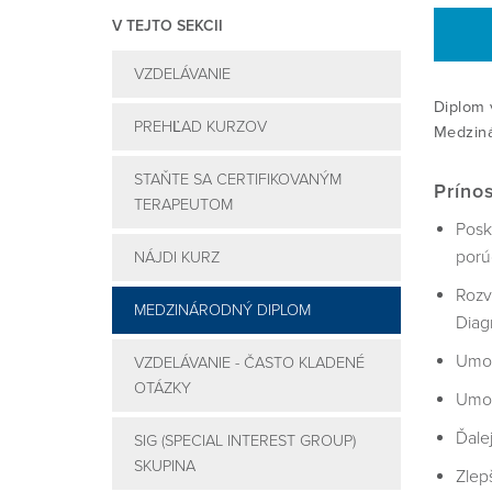
V TEJTO SEKCII
VZDELÁVANIE
Diplom 
PREHĽAD KURZOV
Medziná
STAŇTE SA CERTIFIKOVANÝM
Príno
TERAPEUTOM
Posk
porú
NÁJDI KURZ
Rozv
MEDZINÁRODNÝ DIPLOM
Diag
Umož
VZDELÁVANIE - ČASTO KLADENÉ
OTÁZKY
Umož
Ďale
SIG (SPECIAL INTEREST GROUP)
SKUPINA
Zlep