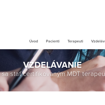
Úvod
Pacienti
Terapeuti
Vzdeláv
VZDELÁVANIE
 sa stať certifikovaným MDT terape