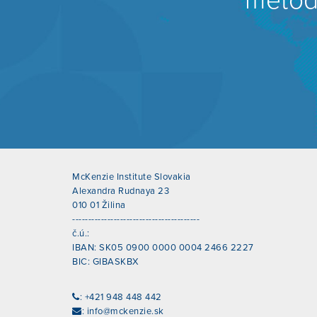
metód 
McKenzie Institute Slovakia
Alexandra Rudnaya 23
010 01 Žilina
----------------------------------------
č.ú.:
IBAN: SK05 0900 0000 0004 2466 2227
BIC: GIBASKBX
: +421 948 448 442
:
info@mckenzie.sk