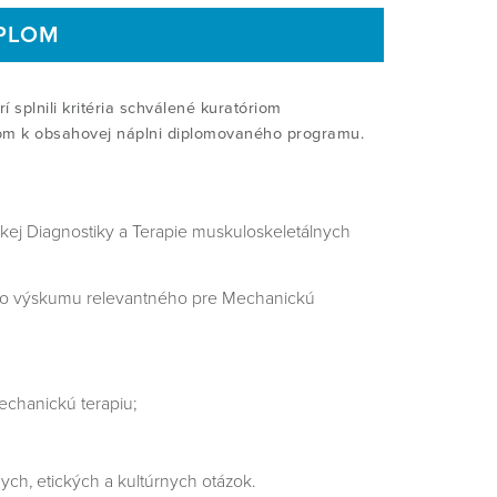
PLOM
 splnili kritéria schválené kuratóriom
om k obsahovej náplni diplomovaného programu.
kej Diagnostiky a Terapie muskuloskeletálnych
ého výskumu relevantného pre Mechanickú
chanickú terapiu;
ch, etických a kultúrnych otázok.