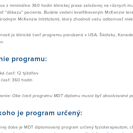
va z minimálne 360 hodín klinickej praxe založenej na rôznych m
osť "dôkazu" pacienta. Budete vedení kvalifikovaným McKenzie t
rodným McKenzie Inštitútom), ktorý zhodnotí vašu odbornosť niek
nosti je klinická časť programu ponúkaná v USA, Škótsku, Kanade
u.
nie programu:
cká časť: 12 týždňov
á časť: 360 hodín
enie: Obe časti programu MDT diplomu musia byť absolvované poča
koho je program určený:
nej dobe je MDT diplomovaný program určený fyzioterapeutom, chi