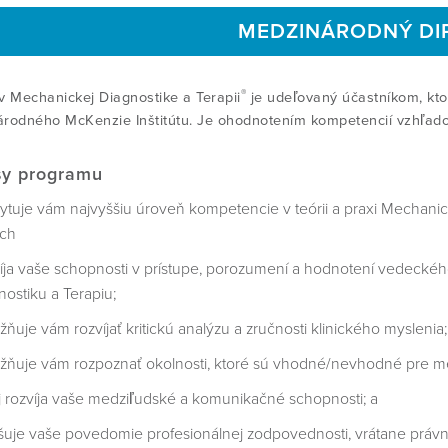
MEDZINÁRODNÝ DI
®
v Mechanickej Diagnostike a Terapii
je udeľovaný účastníkom, ktorí
rodného McKenzie Inštitútu. Je ohodnotením kompetencií vzhľad
sy programu
ytuje vám najvyššiu úroveň kompetencie v teórii a praxi Mechanic
ch
íja vaše schopnosti v prístupe, porozumení a hodnotení vedeck
nostiku a Terapiu;
ňuje vám rozvíjať kritickú analýzu a zručnosti klinického myslenia;
ňuje vám rozpoznať okolnosti, ktoré sú vhodné/nevhodné pre me
j rozvíja vaše medziľudské a komunikačné schopnosti; a
šuje vaše povedomie profesionálnej zodpovednosti, vrátane právny