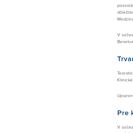
pozostá
dôležit
Medziná
V súčas
Benelux
Trva
Teoreti
Klinick
Upozorn
Pre 
V súčas