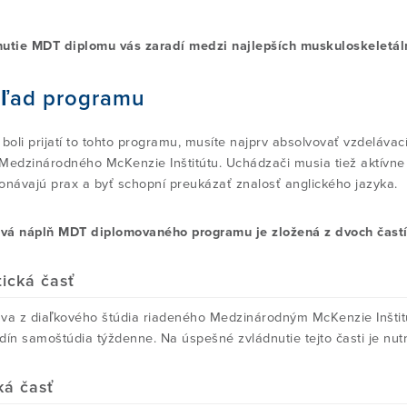
utie MDT diplomu vás zaradí medzi najlepších muskuloskeletáln
ľad programu
 boli prijatí to tohto programu, musíte najprv absolvovať vzdelávac
Medzinárodného McKenzie Inštitútu. Uchádzači musia tiež aktívne vy
onávajú prax a byť schopní preukázať znalosť anglického jazyka
á náplň MDT diplomovaného programu je zložená z dvoch častí: z
tická časť
va z diaľkového štúdia riadeného Medzinárodným McKenzie Inštitú
dín samoštúdia týždenne. Na úspešné zvládnutie tejto časti je nutn
cká časť