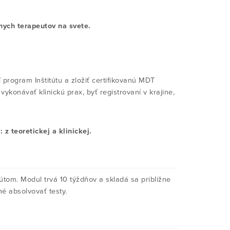
ych terapeutov na svete.
í program Inštitútu a zložiť certifikovanú MDT
konávať klinickú prax, byť registrovaní v krajine,
.
 teoretickej a klinickej.
tom. Modul trvá 10 týždňov a skladá sa približne
é absolvovať testy.