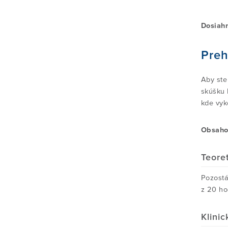
Dosiahn
Preh
Aby ste
skúšku 
kde vyk
Obsahov
Teore
Pozostá
z 20 ho
Klini