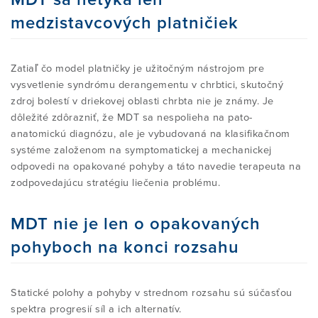
medzistavcových platničiek
Zatiaľ čo model platničky je užitočným nástrojom pre
vysvetlenie syndrómu derangementu v chrbtici, skutočný
zdroj bolestí v driekovej oblasti chrbta nie je známy. Je
dôležité zdôrazniť, že MDT sa nespolieha na pato-
anatomickú diagnózu, ale je vybudovaná na klasifikačnom
systéme založenom na symptomatickej a mechanickej
odpovedi na opakované pohyby a táto navedie terapeuta na
zodpovedajúcu stratégiu liečenia problému.
MDT nie je len o opakovaných
pohyboch na konci rozsahu
Statické polohy a pohyby v strednom rozsahu sú súčasťou
spektra progresií síl a ich alternatív.