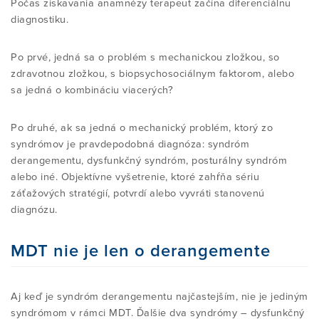
Počas získavania anamnézy terapeut začína diferenciálnu
diagnostiku.
Po prvé, jedná sa o problém s mechanickou zložkou, so
zdravotnou zložkou, s biopsychosociálnym faktorom, alebo
sa jedná o kombináciu viacerých?
Po druhé, ak sa jedná o mechanický problém, ktorý zo
syndrómov je pravdepodobná diagnóza: syndróm
derangementu, dysfunkčný syndróm, posturálny syndróm
alebo iné. Objektívne vyšetrenie, ktoré zahŕňa sériu
záťažových stratégií, potvrdí alebo vyvráti stanovenú
diagnózu.
MDT nie je len o derangemente
Aj keď je syndróm derangementu najčastejším, nie je jediným
syndrómom v rámci MDT. Ďalšie dva syndrómy – dysfunkčný