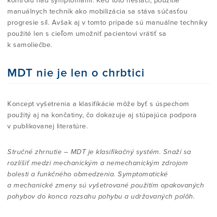
kontrolu nad symptómami. Keď toto nestačí, použitie
manuálnych techník ako mobilizácia sa stáva súčasťou
progresie síl. Avšak aj v tomto prípade sú manuálne techniky
použité len s cieľom umožniť pacientovi vrátiť sa
k samoliečbe.
MDT nie je len o chrbtici
Koncept vyšetrenia a klasifikácie môže byť s úspechom
použitý aj na končatiny, čo dokazuje aj stúpajúca podpora
v publikovanej literatúre.
Stručné zhrnutie – MDT je klasifikačný systém. Snaží sa
rozlíšiť medzi mechanickým a nemechanickým zdrojom
bolesti a funkčného obmedzenia. Symptomatické
a mechanické zmeny sú vyšetrované použitím opakovaných
pohybov do konca rozsahu pohybu a udržovaných polôh.