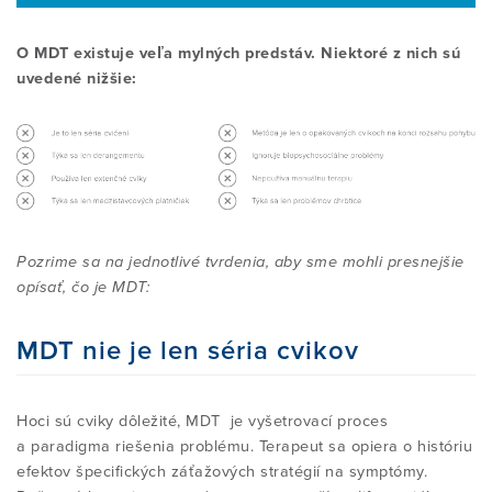
JE TÁTO METÓDA VHODNÁ PRE MŇA?
O MDT existuje veľa mylných predstáv. Niektoré z nich sú
ČASTÉ MYLNÉ PREDSTAVY
STAŇTE SA CERTIFIKOVANÝM
O MEDZINÁRODNOM MCKENZIE
KONTAKTUJTE NÁS
uvedené nižšie:
AUTOTERAPIA: VYSKÚŠAJTE SI
TERAPEUTOM
INŠTITÚTE
MCKENZIE TECHNIKY SAMI
ČLENSTVO
E-SHOP
NÁJDI KURZ
ROBIN MCKENZIE
NÁJDI TERAPEUTA V SR
VÝSKUM A ZDROJE
MEDZINÁRODNÝ DIPLOM
HISTÓRIA MCKENZIE METÓDY
Pozrime sa na jednotlivé tvrdenia, aby sme mohli presnejšie
Vstup pre správcu
opísať, čo je MDT:
INFORMÁCIE PRE POSKYTOVATEĽOV
ZDRAVOTNEJ STAROSTLIVOSTI
VZDELÁVANIE - ČASTO KLADENÉ
ZOZNAM ODBORNÍKOV V MDT
MDT nie je len séria cvikov
OTÁZKY
VSTUP PRE ČLENOV MCK I SR
Hoci sú cviky dôležité, MDT je vyšetrovací proces
SIG (SPECIAL INTEREST GROUP)
a paradigma riešenia problému. Terapeut sa opiera o históriu
SKUPINA
efektov špecifických záťažových stratégií na symptómy.
NA STIAHNUTIE