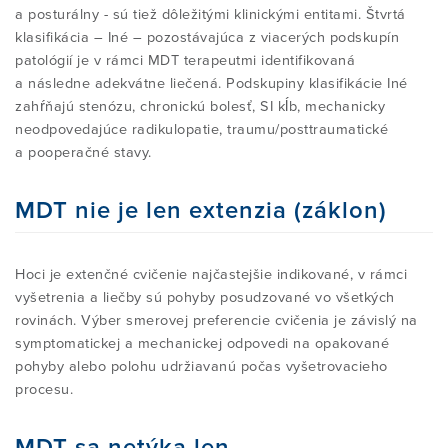
a posturálny - sú tiež dôležitými klinickými entitami. Štvrtá
klasifikácia – Iné – pozostávajúca z viacerých podskupín
patológií je v rámci MDT terapeutmi identifikovaná
a následne adekvátne liečená. Podskupiny klasifikácie Iné
zahŕňajú stenózu, chronickú bolesť, SI kĺb, mechanicky
neodpovedajúce radikulopatie, traumu/posttraumatické
a pooperačné stavy.
MDT nie je len extenzia (záklon)
Hoci je extenčné cvičenie najčastejšie indikované, v rámci
vyšetrenia a liečby sú pohyby posudzované vo všetkých
rovinách. Výber smerovej preferencie cvičenia je závislý na
symptomatickej a mechanickej odpovedi na opakované
pohyby alebo polohu udržiavanú počas vyšetrovacieho
procesu.
MDT sa netýka len