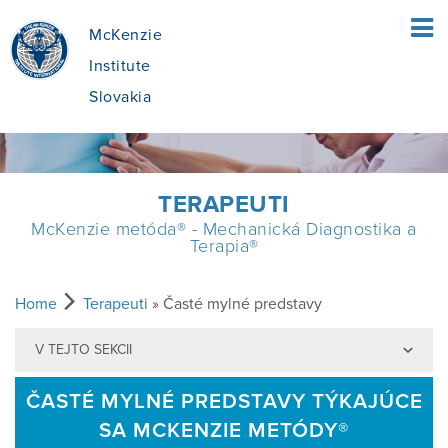
McKenzie
Institute
Slovakia
ÚVOD
TERAPEUTI
McKenzie metóda® - Mechanická Diagnostika a
PACIENTI
Terapia®
ČO JE MCKENZIE METÓDA
TERAPEUTI
Home
Terapeuti
» Časté mylné predstavy
V TEJTO SEKCII
ČO JE OBSAHOM MCKENZIE METÓDY®
PREHĽAD MCKENZIE METÓDY
VZDELÁVANIE
- MDT?
ČASTÉ MYLNÉ PREDSTAVY TÝKAJÚCE
SA MCKENZIE METÓDY®
VÝHODY MDT
PREHĽAD KURZOV
O NÁS