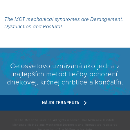
The MDT mechanical syndromes are Derangement,
Dysfunction and Postural.
Celosvetovo uznávaná ako jedna z
najlepších metód liečby ochorení
driekovej, krčnej chrbtice a končatín.
NÁJDI TERAPEUTA
© The McKenzie Institute. All rights reserved. The McKenzie Institute,
McKenzie Method and Mechanical Diagnosis and Therapy are registered
trademarks of The McKenzie Institute